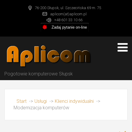
76-200 Słupsk, ul. Szczecińska 69 m. 75
aplicom(at)aplicom.pl
+48 601 33 10 66
Zadaj pytanie on-line
Pogotowie komputerowe Słupsk
Start
->
Usługi
->
Klienci indywidualni
->
Modernizacja komputerów