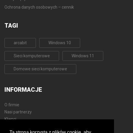
Ochrona danych osobowych – cennik
TAGI
arcabit
Windows 10
Sieci komputerowe
Windows 11
Domowe sieci komputerowe
INFORMACJE
O firmie
Nasi partnerzy
Klienci
Polityka prywatności
Ta strona korzysta z plików cookie, aby