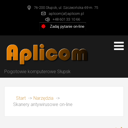
76-200 Słupsk, ul. Szczecińska 69 m. 75
aplicom(at)aplicom.pl
+48 601 33 10 66
Zadaj pytanie on-line
Pogotowie komputerowe Słupsk
Start
->
Narzędzia
->
Skanery antywirusowe on-line