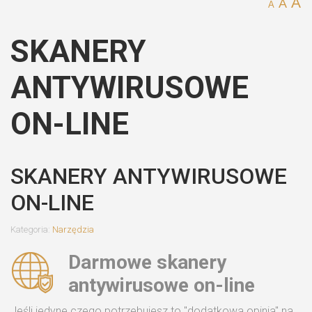
A
A
A
SKANERY
ANTYWIRUSOWE
ON-LINE
SKANERY ANTYWIRUSOWE
ON-LINE
Kategoria:
Narzędzia
Darmowe skanery
antywirusowe on-line
Jeśli jedyne czego potrzebujesz to "dodatkowa opinia" na