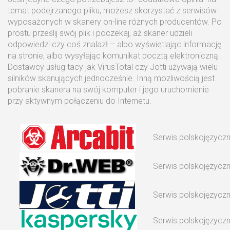
temat podejrzanego pliku, możesz skorzystać z serwisów
wyposażonych w skanery on-line różnych producentów. Po
prostu prześlij swój plik i poczekaj, aż skaner udzieli
odpowiedzi czy coś znalazł – albo wyświetlając informację
na stronie, albo wysyłając komunikat pocztą elektroniczną.
Dostawcy usług tacy jak VirusTotal czy Jotti używają wielu
silników skanujących jednocześnie. Inną mozliwością jest
pobranie skanera na swój komputer i jego uruchomienie
przy aktywnym połączeniu do Internetu.
Serwis polskojęzycz
Serwis polskojęzycz
Serwis polskojęzycz
Serwis polskojęzycz