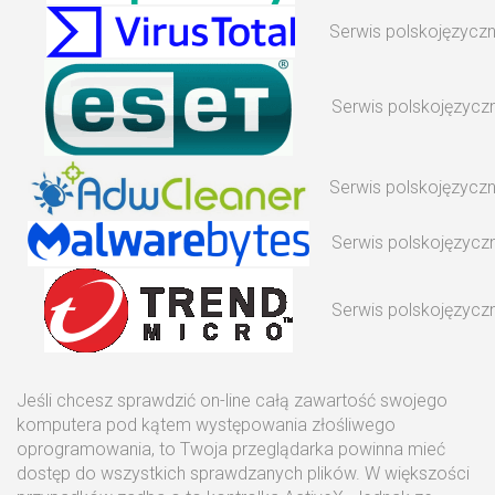
Serwis polskojęzycz
Serwis polskojęzycz
Serwis polskojęzycz
Serwis polskojęzycz
Serwis polskojęzycz
Jeśli chcesz sprawdzić on-line całą zawartość swojego
komputera pod kątem występowania złośliwego
oprogramowania, to Twoja przeglądarka powinna mieć
dostęp do wszystkich sprawdzanych plików. W większości