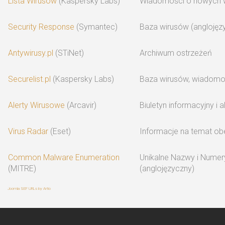
Lista Wirusów
(Kaspersky Labs)
Wiadomości o nowych w
Security Response
(Symantec)
Baza wirusów (anglojęz
Antywirusy.pl
(STiNet)
Archiwum ostrzeżeń
Securelist.pl
(Kaspersky Labs)
Baza wirusów, wiadomo
Alerty Wirusowe
(Arcavir)
Biuletyn informacyjny i a
Virus Radar
(Eset)
Informacje na temat ob
Common Malware Enumeration
Unikalne Nazwy i Nume
(MITRE)
(anglojęzyczny)
Joomla SEF URLs by Artio