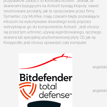
przypadków zadba o to kontrolka ActiveX. Jednak ze
skanerami bazującymi na ActiveX bywają kłopoty: nawet
renomowane produkty, jak te opracowane przez firmy
Symantec czy McAfee, mają czasami błędy pozwalające
intruzom na wykonywanie dowolnego kodu poprzez
wstrzyknięcie go do komponentów ActiveX. Jeśli chcesz
się przed tym uchronić, używaj wypróbowanego, ręcznego
skanera lub specjalnej uruchomieniowej płyty CD, jak np.
Knoppicillin, jeśli chcesz sprawdzić cały komputer.
angielski
angielski