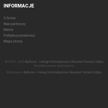
INFORMACJE
O firmie
Nasi partnerzy
Klienci
Polityka prywatności
Mapa strony
© 2019 - 2020
Aplicom - Usługi Informatyczne i Biurowe Tomasz Sójka
Wszelkie prawa zastrzeżone.
Wykonanie:
Aplicom - Usługi Informatyczne i Biurowe Tomasz Sójka