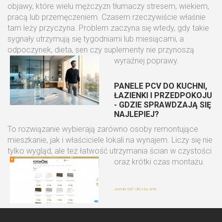
objawy, które wielu mężczyzn tłumaczy stresem, wiekiem,
pracą lub przemęczeniem. Czasem rzeczywiście właśnie
tam leży przyczyna. Problem zaczyna się wtedy, gdy takie
sygnały utrzymują się tygodniami lub miesiącami, a
odpoczynek, dieta, sen czy suplementy nie przynoszą
wyraźnej poprawy.
PANELE PCV DO KUCHNI,
ŁAZIENKI I PRZEDPOKOJU
- GDZIE SPRAWDZAJĄ SIĘ
NAJLEPIEJ?
To rozwiązanie wybierają zarówno osoby remontujące
mieszkanie, jak i właściciele lokali na wynajem. Liczy się nie
tylko wygląd, ale też łatwość utrzymania ścian w czystości
oraz krótki czas montażu.
Joomla SEF URLs by Artio