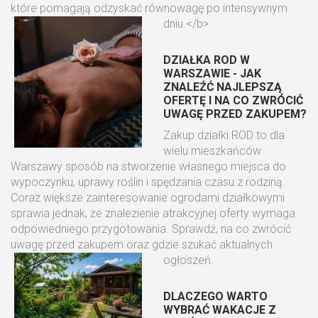
które pomagają odzyskać równowagę po intensywnym
dniu.</b>
DZIAŁKA ROD W
WARSZAWIE - JAK
ZNALEŹĆ NAJLEPSZĄ
OFERTĘ I NA CO ZWRÓCIĆ
UWAGĘ PRZED ZAKUPEM?
Zakup działki ROD to dla
wielu mieszkańców
Warszawy sposób na stworzenie własnego miejsca do
wypoczynku, uprawy roślin i spędzania czasu z rodziną.
Coraz większe zainteresowanie ogrodami działkowymi
sprawia jednak, że znalezienie atrakcyjnej oferty wymaga
odpowiedniego przygotowania. Sprawdź, na co zwrócić
uwagę przed zakupem oraz gdzie szukać aktualnych
ogłoszeń.
DLACZEGO WARTO
WYBRAĆ WAKACJE Z