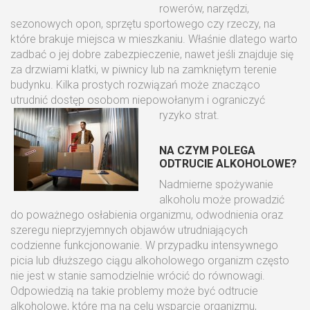
rowerów, narzędzi,
sezonowych opon, sprzętu sportowego czy rzeczy, na
które brakuje miejsca w mieszkaniu. Właśnie dlatego warto
zadbać o jej dobre zabezpieczenie, nawet jeśli znajduje się
za drzwiami klatki, w piwnicy lub na zamkniętym terenie
budynku. Kilka prostych rozwiązań może znacząco
utrudnić dostęp osobom niepowołanym i ograniczyć
ryzyko strat.
NA CZYM POLEGA
ODTRUCIE ALKOHOLOWE?
Nadmierne spożywanie
alkoholu może prowadzić
do poważnego osłabienia organizmu, odwodnienia oraz
szeregu nieprzyjemnych objawów utrudniających
codzienne funkcjonowanie. W przypadku intensywnego
picia lub dłuższego ciągu alkoholowego organizm często
nie jest w stanie samodzielnie wrócić do równowagi.
Odpowiedzią na takie problemy może być odtrucie
alkoholowe, które ma na celu wsparcie organizmu,