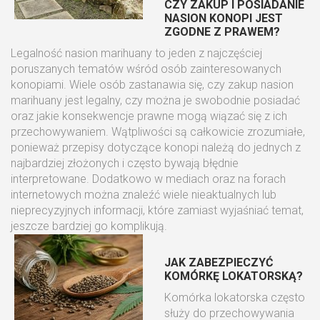
CZY ZAKUP I POSIADANIE
NASION KONOPI JEST
ZGODNE Z PRAWEM?
Legalność nasion marihuany to jeden z najczęściej
poruszanych tematów wśród osób zainteresowanych
konopiami. Wiele osób zastanawia się, czy zakup nasion
marihuany jest legalny, czy można je swobodnie posiadać
oraz jakie konsekwencje prawne mogą wiązać się z ich
przechowywaniem. Wątpliwości są całkowicie zrozumiałe,
ponieważ przepisy dotyczące konopi należą do jednych z
najbardziej złożonych i często bywają błędnie
interpretowane. Dodatkowo w mediach oraz na forach
internetowych można znaleźć wiele nieaktualnych lub
nieprecyzyjnych informacji, które zamiast wyjaśniać temat,
jeszcze bardziej go komplikują.
JAK ZABEZPIECZYĆ
KOMÓRKĘ LOKATORSKĄ?
Komórka lokatorska często
służy do przechowywania