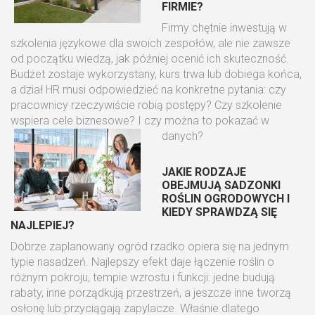
FIRMIE?
Firmy chętnie inwestują w
szkolenia językowe dla swoich zespołów, ale nie zawsze
od początku wiedzą, jak później ocenić ich skuteczność.
Budżet zostaje wykorzystany, kurs trwa lub dobiega końca,
a dział HR musi odpowiedzieć na konkretne pytania: czy
pracownicy rzeczywiście robią postępy? Czy szkolenie
wspiera cele biznesowe? I czy można to pokazać w
danych?
JAKIE RODZAJE
OBEJMUJĄ SADZONKI
ROŚLIN OGRODOWYCH I
KIEDY SPRAWDZĄ SIĘ
NAJLEPIEJ?
Dobrze zaplanowany ogród rzadko opiera się na jednym
typie nasadzeń. Najlepszy efekt daje łączenie roślin o
różnym pokroju, tempie wzrostu i funkcji: jedne budują
rabaty, inne porządkują przestrzeń, a jeszcze inne tworzą
osłonę lub przyciągają zapylacze. Właśnie dlatego