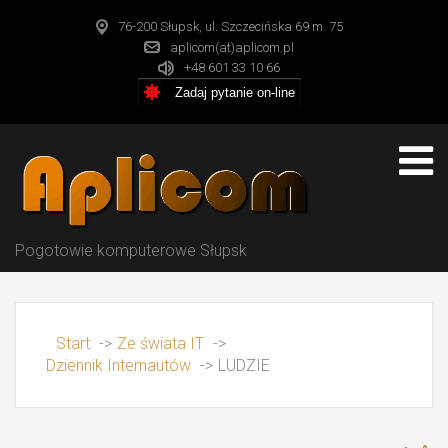
76-200 Słupsk, ul. Szczecińska 69 m. 75
aplicom(at)aplicom.pl
+48 601 33 10 66
Zadaj pytanie on-line
Pogotowie komputerowe Słupsk
Start
->
Ze świata IT
->
Dziennik Internautów
->
LUDZIE