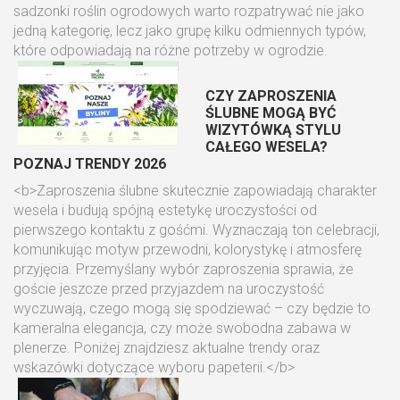
sadzonki roślin ogrodowych warto rozpatrywać nie jako
jedną kategorię, lecz jako grupę kilku odmiennych typów,
które odpowiadają na różne potrzeby w ogrodzie.
CZY ZAPROSZENIA
ŚLUBNE MOGĄ BYĆ
WIZYTÓWKĄ STYLU
CAŁEGO WESELA?
POZNAJ TRENDY 2026
<b>Zaproszenia ślubne skutecznie zapowiadają charakter
wesela i budują spójną estetykę uroczystości od
pierwszego kontaktu z gośćmi. Wyznaczają ton celebracji,
komunikując motyw przewodni, kolorystykę i atmosferę
przyjęcia. Przemyślany wybór zaproszenia sprawia, że
goście jeszcze przed przyjazdem na uroczystość
wyczuwają, czego mogą się spodziewać – czy będzie to
kameralna elegancja, czy może swobodna zabawa w
plenerze. Poniżej znajdziesz aktualne trendy oraz
wskazówki dotyczące wyboru papeterii.</b>