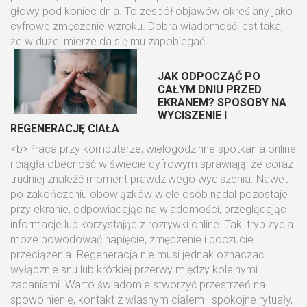
głowy pod koniec dnia. To zespół objawów określany jako
cyfrowe zmęczenie wzroku. Dobra wiadomość jest taka,
że w dużej mierze da się mu zapobiegać.
JAK ODPOCZĄĆ PO
CAŁYM DNIU PRZED
EKRANEM? SPOSOBY NA
WYCISZENIE I
REGENERACJĘ CIAŁA
<b>Praca przy komputerze, wielogodzinne spotkania online
i ciągła obecność w świecie cyfrowym sprawiają, że coraz
trudniej znaleźć moment prawdziwego wyciszenia. Nawet
po zakończeniu obowiązków wiele osób nadal pozostaje
przy ekranie, odpowiadając na wiadomości, przeglądając
informacje lub korzystając z rozrywki online. Taki tryb życia
może powodować napięcie, zmęczenie i poczucie
przeciążenia. Regeneracja nie musi jednak oznaczać
wyłącznie snu lub krótkiej przerwy między kolejnymi
zadaniami. Warto świadomie stworzyć przestrzeń na
spowolnienie, kontakt z własnym ciałem i spokojne rytuały,