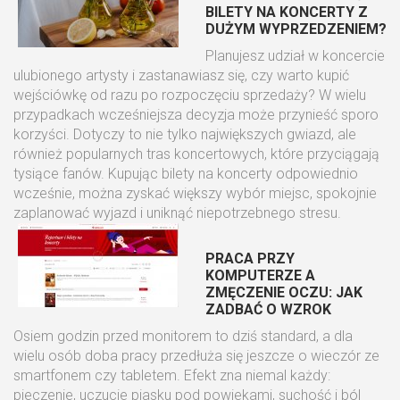
BILETY NA KONCERTY Z
DUŻYM WYPRZEDZENIEM?
Planujesz udział w koncercie
ulubionego artysty i zastanawiasz się, czy warto kupić
wejściówkę od razu po rozpoczęciu sprzedaży? W wielu
przypadkach wcześniejsza decyzja może przynieść sporo
korzyści. Dotyczy to nie tylko największych gwiazd, ale
również popularnych tras koncertowych, które przyciągają
tysiące fanów. Kupując bilety na koncerty odpowiednio
wcześnie, można zyskać większy wybór miejsc, spokojnie
zaplanować wyjazd i uniknąć niepotrzebnego stresu.
PRACA PRZY
KOMPUTERZE A
ZMĘCZENIE OCZU: JAK
ZADBAĆ O WZROK
Osiem godzin przed monitorem to dziś standard, a dla
wielu osób doba pracy przedłuża się jeszcze o wieczór ze
smartfonem czy tabletem. Efekt zna niemal każdy:
pieczenie, uczucie piasku pod powiekami, suchość i ból