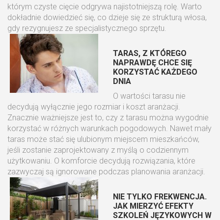
którym czyste cięcie odgrywa najistotniejszą rolę. Warto
dokładnie dowiedzieć się, co dzieje się ze strukturą włosa,
gdy rezygnujesz ze specjalistycznego sprzętu.
TARAS, Z KTÓREGO
NAPRAWDĘ CHCE SIĘ
KORZYSTAĆ KAŻDEGO
DNIA
O wartości tarasu nie
decydują wyłącznie jego rozmiar i koszt aranżacji.
Znacznie ważniejsze jest to, czy z tarasu można wygodnie
korzystać w różnych warunkach pogodowych. Nawet mały
taras może stać się ulubionym miejscem mieszkańców,
jeśli zostanie zaprojektowany z myślą o codziennym
użytkowaniu. O komforcie decydują rozwiązania, które
zazwyczaj są ignorowane podczas planowania aranżacji.
NIE TYLKO FREKWENCJA.
JAK MIERZYĆ EFEKTY
SZKOLEŃ JĘZYKOWYCH W