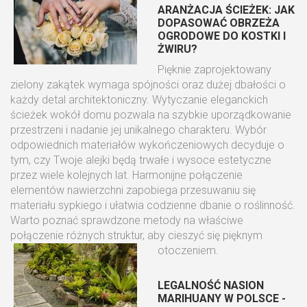
ARANŻACJA ŚCIEŻEK: JAK
DOPASOWAĆ OBRZEŻA
OGRODOWE DO KOSTKI I
ŻWIRU?
Pięknie zaprojektowany
zielony zakątek wymaga spójności oraz dużej dbałości o
każdy detal architektoniczny. Wytyczanie eleganckich
ścieżek wokół domu pozwala na szybkie uporządkowanie
przestrzeni i nadanie jej unikalnego charakteru. Wybór
odpowiednich materiałów wykończeniowych decyduje o
tym, czy Twoje alejki będą trwałe i wysoce estetyczne
przez wiele kolejnych lat. Harmonijne połączenie
elementów nawierzchni zapobiega przesuwaniu się
materiału sypkiego i ułatwia codzienne dbanie o roślinność.
Warto poznać sprawdzone metody na właściwe
połączenie różnych struktur, aby cieszyć się pięknym
otoczeniem.
LEGALNOŚĆ NASION
MARIHUANY W POLSCE -