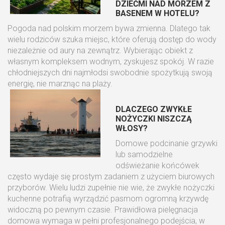
DZIEĆMI NAD MORZEM Z
BASENEM W HOTELU?
Pogoda nad polskim morzem bywa zmienna. Dlatego tak
wielu rodziców szuka miejsc, które oferują dostęp do wody
niezależnie od aury na zewnątrz. Wybierając obiekt z
własnym kompleksem wodnym, zyskujesz spokój. W razie
chłodniejszych dni najmłodsi swobodnie spożytkują swoją
energię, nie marznąc na plaży.
DLACZEGO ZWYKŁE
NOŻYCZKI NISZCZĄ
WŁOSY?
Domowe podcinanie grzywki
lub samodzielne
odświeżanie końcówek
często wydaje się prostym zadaniem z użyciem biurowych
przyborów. Wielu ludzi zupełnie nie wie, że zwykłe nożyczki
kuchenne potrafią wyrządzić pasmom ogromną krzywdę
widoczną po pewnym czasie. Prawidłowa pielęgnacja
domowa wymaga w pełni profesjonalnego podejścia, w