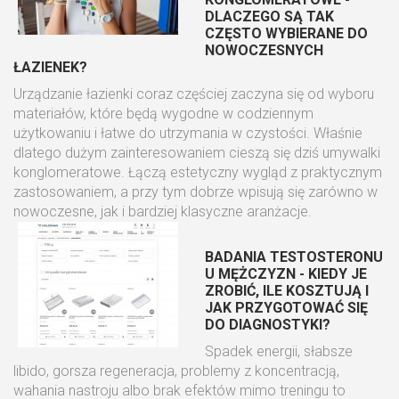
DLACZEGO SĄ TAK
CZĘSTO WYBIERANE DO
NOWOCZESNYCH
ŁAZIENEK?
Urządzanie łazienki coraz częściej zaczyna się od wyboru
materiałów, które będą wygodne w codziennym
użytkowaniu i łatwe do utrzymania w czystości. Właśnie
dlatego dużym zainteresowaniem cieszą się dziś umywalki
konglomeratowe. Łączą estetyczny wygląd z praktycznym
zastosowaniem, a przy tym dobrze wpisują się zarówno w
nowoczesne, jak i bardziej klasyczne aranżacje.
BADANIA TESTOSTERONU
U MĘŻCZYZN - KIEDY JE
ZROBIĆ, ILE KOSZTUJĄ I
JAK PRZYGOTOWAĆ SIĘ
DO DIAGNOSTYKI?
Spadek energii, słabsze
libido, gorsza regeneracja, problemy z koncentracją,
wahania nastroju albo brak efektów mimo treningu to