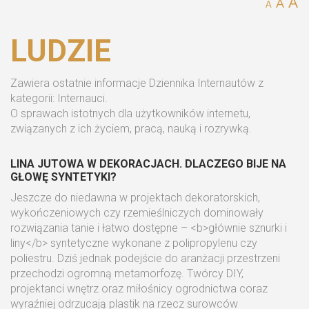
A
A
A
LUDZIE
Zawiera ostatnie informacje Dziennika Internautów z
kategorii: Internauci.
O sprawach istotnych dla użytkowników internetu,
związanych z ich życiem, pracą, nauką i rozrywką.
LINA JUTOWA W DEKORACJACH. DLACZEGO BIJE NA
GŁOWĘ SYNTETYKI?
Jeszcze do niedawna w projektach dekoratorskich,
wykończeniowych czy rzemieślniczych dominowały
rozwiązania tanie i łatwo dostępne – <b>głównie sznurki i
liny</b> syntetyczne wykonane z polipropylenu czy
poliestru. Dziś jednak podejście do aranżacji przestrzeni
przechodzi ogromną metamorfozę. Twórcy DIY,
projektanci wnętrz oraz miłośnicy ogrodnictwa coraz
wyraźniej odrzucają plastik na rzecz surowców