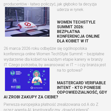
producentów - łatwo policzyć, jak głęboko ta decyzja
uderza w rynek.
WOMEN TECHSTYLE
SUMMIT 2026:
BEZPŁATNA
KONFERENCJA ONLINE
DLA KOBIET W IT
26 marca 2026 roku odbędzie się ogólnopolska
konferencja online Women TechStyle Summit – bezpłatne
wydarzenie dla kobiet na każdym etapie kariery w branży
IT. Czego potrzeba, by awansować w IT – i czy branża jest
na to gotowa?
MASTERCARD VERIFIABLE
INTENT - KTO PONIESIE
ODPOWIEDZIALNOŚĆ, GDY
AI ZROBI ZAKUPY ZA CIEBIE?
Pierwsza europejska płatność zrealizowana od A do Z
przez agenta AI, kryptograficzny „dowód intencji"