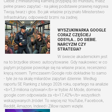
Ciebie z miniaturową kamerą przypiętą do munduru, masz
pełne prawo zapytać - na jakiej podstawie prawnej nagrywa
Twoją twarz i głos. Bo jak właśnie przyznało Ministerstwo
Infrastruktury, odpowiedź brzmi: na żadnej.
WYSZUKIWARKA GOOGLE
CORAZ CZĘŚCIEJ
ODSYŁA... DO SIEBIE.
NARCYZM CZY
STRATEGIA?
W świecie akademickim jest
na to brzydkie słowo: autocytowanie. Gdy naukowiec w co
piątym przypisie powołuje się na własne prace, recenzenci
kręcą nosem. Tymczasem Google robi dokładnie to samo
- tyle że na skalę miliardów zapytań dziennie. Według
raportu SE Ranking z lutego 2026 roku, opartego na analizie
<b>1,3 miliona cytowań</b> w trybie AI Mode, domena
google.com odpowiada za <b>17,42%</b> wszystkich
wskazywanych źródeł. To więcej niż YouTube, Facebook,
Reddit, Amazon, Indeed i Zillow razem wzięte.