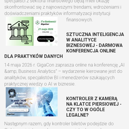
specjaliści z sektora finansowego będą mieli okazję
skonfrontować się z najnowszymi trendami, wdrożeniami i
doświadczeniami praktyków informatyzacji instytucji
finansowych.
SZTUCZNA INTELIGENCJA
W ANALITYCE
BIZNESOWEJ - DARMOWA
KONFERENCJA ONLINE
DLA PRAKTYKÓW DANYCH
14 maja 2026 r. GigaCon zaprasza online na konferencję „AI
&amp; Business Analytics" – wydarzenie kierowane jest do
analityków, specjalistów BI i menedżerów szukających
praktycznej wiedzy o AI w biznesie.
KONTROLER Z KAMERĄ
NA KLATCE PIERSIOWEJ -
CZY TO W OGÓLE
LEGALNE?
Następnym razem, gdy kontroler biletów podejdzie do