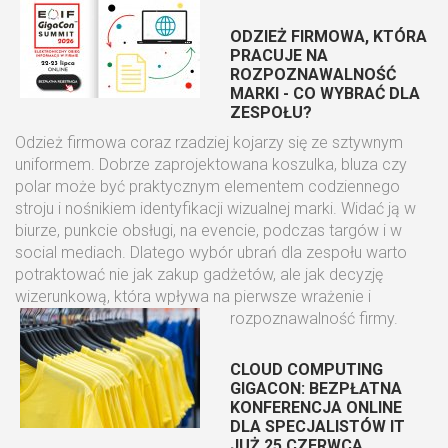
ODZIEŻ FIRMOWA, KTÓRA
PRACUJE NA
ROZPOZNAWALNOŚĆ
MARKI - CO WYBRAĆ DLA
ZESPOŁU?
Odzież firmowa coraz rzadziej kojarzy się ze sztywnym
uniformem. Dobrze zaprojektowana koszulka, bluza czy
polar może być praktycznym elementem codziennego
stroju i nośnikiem identyfikacji wizualnej marki. Widać ją w
biurze, punkcie obsługi, na evencie, podczas targów i w
social mediach. Dlatego wybór ubrań dla zespołu warto
potraktować nie jak zakup gadżetów, ale jak decyzję
wizerunkową, która wpływa na pierwsze wrażenie i
rozpoznawalność firmy.
CLOUD COMPUTING
GIGACON: BEZPŁATNA
KONFERENCJA ONLINE
DLA SPECJALISTÓW IT
JUŻ 25 CZERWCA