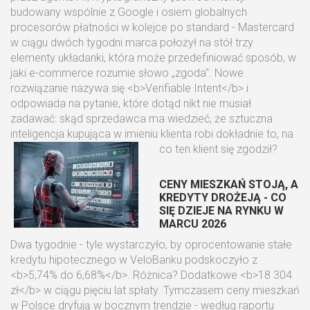
budowany wspólnie z Google i osiem globalnych
procesorów płatności w kolejce po standard - Mastercard
w ciągu dwóch tygodni marca położył na stół trzy
elementy układanki, która może przedefiniować sposób, w
jaki e-commerce rozumie słowo „zgoda". Nowe
rozwiązanie nazywa się <b>Verifiable Intent</b> i
odpowiada na pytanie, które dotąd nikt nie musiał
zadawać: skąd sprzedawca ma wiedzieć, że sztuczna
inteligencja kupująca w imieniu klienta robi dokładnie to, na
co ten klient się zgodził?
CENY MIESZKAŃ STOJĄ, A
KREDYTY DROŻEJĄ - CO
SIĘ DZIEJE NA RYNKU W
MARCU 2026
Dwa tygodnie - tyle wystarczyło, by oprocentowanie stałe
kredytu hipotecznego w VeloBanku podskoczyło z
<b>5,74% do 6,68%</b>. Różnica? Dodatkowe <b>18 304
zł</b> w ciągu pięciu lat spłaty. Tymczasem ceny mieszkań
w Polsce dryfują w bocznym trendzie - według raportu