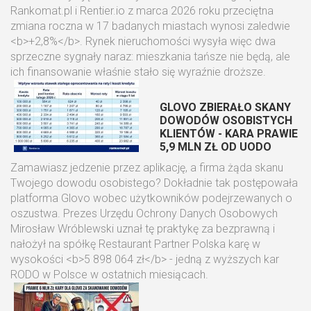
Rankomat.pl i Rentier.io z marca 2026 roku przeciętna
zmiana roczna w 17 badanych miastach wynosi zaledwie
<b>+2,8%</b>. Rynek nieruchomości wysyła więc dwa
sprzeczne sygnały naraz: mieszkania tańsze nie będą, ale
ich finansowanie właśnie stało się wyraźnie droższe.
GLOVO ZBIERAŁO SKANY
DOWODÓW OSOBISTYCH
KLIENTÓW - KARA PRAWIE
5,9 MLN ZŁ OD UODO
Zamawiasz jedzenie przez aplikację, a firma żąda skanu
Twojego dowodu osobistego? Dokładnie tak postępowała
platforma Glovo wobec użytkowników podejrzewanych o
oszustwa. Prezes Urzędu Ochrony Danych Osobowych
Mirosław Wróblewski uznał tę praktykę za bezprawną i
nałożył na spółkę Restaurant Partner Polska karę w
wysokości <b>5 898 064 zł</b> - jedną z wyższych kar
RODO w Polsce w ostatnich miesiącach.