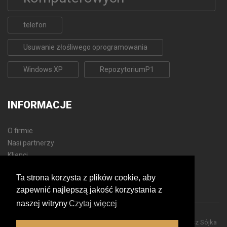
telefon
Usuwanie złośliwego oprogramowania
Windows XP
RepozytoriumP1
INFORMACJE
O firmie
Nasi partnerzy
Klienci
Polityka prywatności
Ta strona korzysta z plików cookie, aby
Mapa strony
zapewnić najlepszą jakość korzystania z
naszej witryny
Czytaj więcej
© 2019 - 2020
Aplicom - Usługi Informatyczne i Biurowe Tomasz Sójka