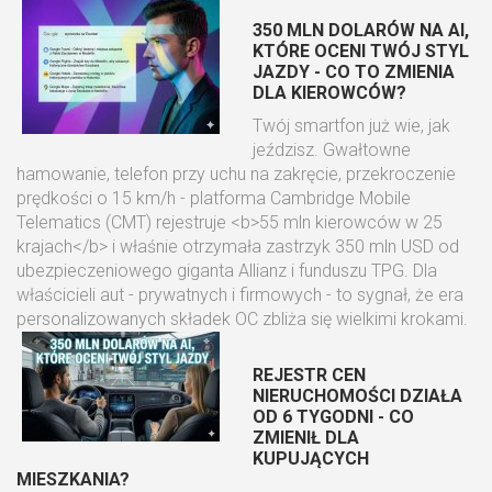
350 MLN DOLARÓW NA AI,
KTÓRE OCENI TWÓJ STYL
JAZDY - CO TO ZMIENIA
DLA KIEROWCÓW?
Twój smartfon już wie, jak
jeździsz. Gwałtowne
hamowanie, telefon przy uchu na zakręcie, przekroczenie
prędkości o 15 km/h - platforma Cambridge Mobile
Telematics (CMT) rejestruje <b>55 mln kierowców w 25
krajach</b> i właśnie otrzymała zastrzyk 350 mln USD od
ubezpieczeniowego giganta Allianz i funduszu TPG. Dla
właścicieli aut - prywatnych i firmowych - to sygnał, że era
personalizowanych składek OC zbliża się wielkimi krokami.
REJESTR CEN
NIERUCHOMOŚCI DZIAŁA
OD 6 TYGODNI - CO
ZMIENIŁ DLA
KUPUJĄCYCH
MIESZKANIA?