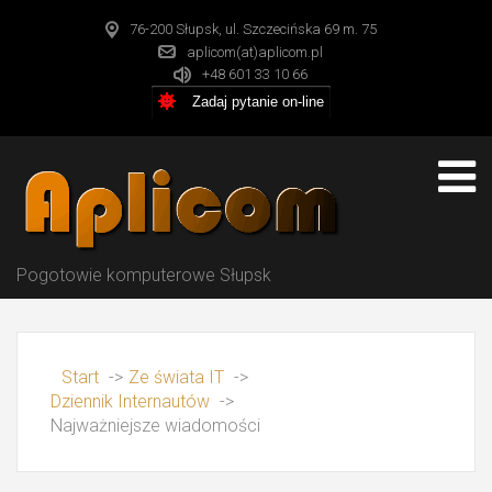
76-200 Słupsk, ul. Szczecińska 69 m. 75
aplicom(at)aplicom.pl
+48 601 33 10 66
Zadaj pytanie on-line
Pogotowie komputerowe Słupsk
Start
->
Ze świata IT
->
Dziennik Internautów
->
Najważniejsze wiadomości