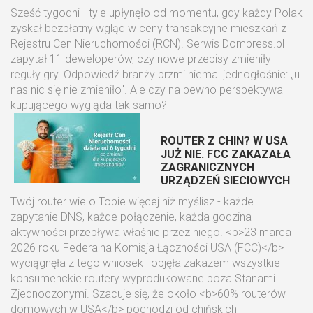
Sześć tygodni - tyle upłynęło od momentu, gdy każdy Polak
zyskał bezpłatny wgląd w ceny transakcyjne mieszkań z
Rejestru Cen Nieruchomości (RCN). Serwis Dompress.pl
zapytał 11 deweloperów, czy nowe przepisy zmieniły
reguły gry. Odpowiedź branży brzmi niemal jednogłośnie: „u
nas nic się nie zmieniło". Ale czy na pewno perspektywa
kupującego wygląda tak samo?
ROUTER Z CHIN? W USA
JUŻ NIE. FCC ZAKAZAŁA
ZAGRANICZNYCH
URZĄDZEŃ SIECIOWYCH
Twój router wie o Tobie więcej niż myślisz - każde
zapytanie DNS, każde połączenie, każda godzina
aktywności przepływa właśnie przez niego. <b>23 marca
2026 roku Federalna Komisja Łączności USA (FCC)</b>
wyciągnęła z tego wniosek i objęła zakazem wszystkie
konsumenckie routery wyprodukowane poza Stanami
Zjednoczonymi. Szacuje się, że około <b>60% routerów
domowych w USA</b> pochodzi od chińskich