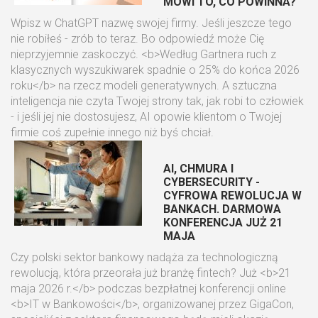
MÓWI TO, CO POWINNA?
Wpisz w ChatGPT nazwę swojej firmy. Jeśli jeszcze tego
nie robiłeś - zrób to teraz. Bo odpowiedź może Cię
nieprzyjemnie zaskoczyć. <b>Według Gartnera ruch z
klasycznych wyszukiwarek spadnie o 25% do końca 2026
roku</b> na rzecz modeli generatywnych. A sztuczna
inteligencja nie czyta Twojej strony tak, jak robi to człowiek
- i jeśli jej nie dostosujesz, AI opowie klientom o Twojej
firmie coś zupełnie innego niż byś chciał.
AI, CHMURA I
CYBERSECURITY -
CYFROWA REWOLUCJA W
BANKACH. DARMOWA
KONFERENCJA JUŻ 21
MAJA
Czy polski sektor bankowy nadąża za technologiczną
rewolucją, która przeorała już branżę fintech? Już <b>21
maja 2026 r.</b> podczas bezpłatnej konferencji online
<b>IT w Bankowości</b>, organizowanej przez GigaCon,