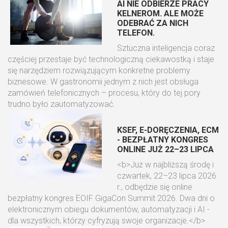
AI NIE ODBIERZE PRACY
KELNEROM. ALE MOŻE
ODEBRAĆ ZA NICH
TELEFON.
Sztuczna inteligencja coraz
częściej przestaje być technologiczną ciekawostką i staje
się narzędziem rozwiązującym konkretne problemy
biznesowe. W gastronomii jednym z nich jest obsługa
zamówień telefonicznych – procesu, który do tej pory
trudno było zautomatyzować.
KSEF, E-DORĘCZENIA, ECM
- BEZPŁATNY KONGRES
ONLINE JUŻ 22–23 LIPCA
<b>Już w najbliższą środę i
czwartek, 22–23 lipca 2026
r., odbędzie się online
bezpłatny kongres EOIF GigaCon Summit 2026. Dwa dni o
elektronicznym obiegu dokumentów, automatyzacji i AI -
dla wszystkich, którzy cyfryzują swoje organizacje.</b>