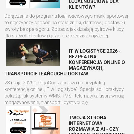
LOJALNOŚCIOWE DLA
KLIENTÓW?
Dołączenie do programu lojalnościowego marki sportowej
to najszybszy sposób na stałe zniżki, darmową dostawę i
zwroty bez paragonu. Zobacz, jak działają cyfrowe kluby
dla stałych klientów i gdzie oszczędzisz najwięcej.
IT W LOGISTYCE 2026 -
BEZPŁATNA
KONFERENCJA ONLINE O
MAGAZYNACH,
TRANSPORCIE I ŁAŃCUCHU DOSTAW
28 maja 2026 r. GigaCon zaprasza na bezpłatną
konferencję online „IT w Logistyce". Specjaliści i praktycy
pokażą, jak systemy WMS, TMS i telematyka usprawniają
magazynowanie, transport i dystrybucję.
TWOJA STRONA
INTERNETOWA
ROZMAWIA Z AI - CZY